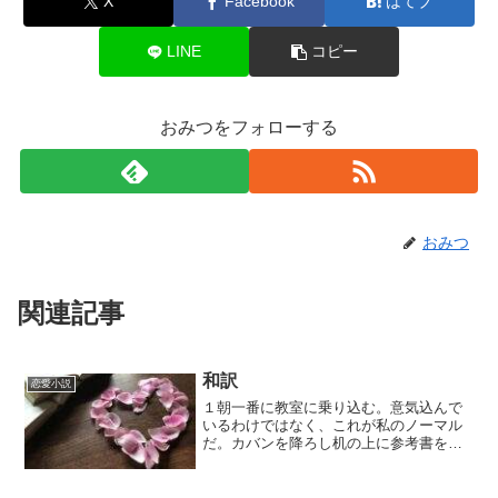
X
Facebook
はてブ
LINE
コピー
おみつをフォローする
おみつ
関連記事
和訳
恋愛小説
１朝一番に教室に乗り込む。意気込んで
いるわけではなく、これが私のノーマル
だ。カバンを降ろし机の上に参考書を取
り出そうとしているときに彼が来た。彼
も朝が早い。暑いと言いながら教室の窓
を開ける。エアコンがあるにも関わら