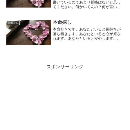
書いているのであまり脈略はないと思っ
てください。何かいてんの？何が言いた
いの？って思うかもしれないけれど、自
分の思ったことをメモしているのでお気
になさらず。hanabiさっきまでふたりで
本命探し
恋愛小説
過ごしていた。今は...
本命好きです。あなたといると気持ちが
落ち着きます。あなたといると心が癒さ
れます。あなたといると安心します。あ
なたといると会話が弾んで楽しいです。
あなたといると・・・夢の中で何度も言
えた言葉なのに、あなたの目の前に立つ
と唇が凍ります。好きです...
スポンサーリンク