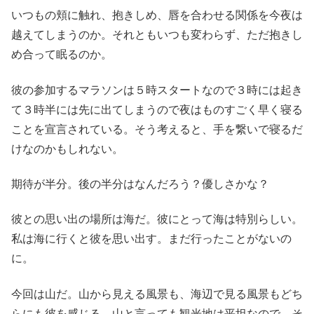
いつもの頬に触れ、抱きしめ、唇を合わせる関係を今夜は
越えてしまうのか。それともいつも変わらず、ただ抱きし
め合って眠るのか。
彼の参加するマラソンは５時スタートなので３時には起き
て３時半には先に出てしまうので夜はものすごく早く寝る
ことを宣言されている。そう考えると、手を繋いで寝るだ
けなのかもしれない。
期待が半分。後の半分はなんだろう？優しさかな？
彼との思い出の場所は海だ。彼にとって海は特別らしい。
私は海に行くと彼を思い出す。まだ行ったことがないの
に。
今回は山だ。山から見える風景も、海辺で見る風景もどち
らにも彼を感じる。山と言っても観光地は平坦なので、そ