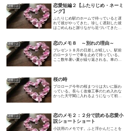
ず、窓を開けてエアコンはか...
恋愛短編２【ふたりじめ・ネーミ
恋愛小説
ング】
ふたりじめ駅のホームで待っていると遅
れて彼がやってきた。珍しく遅刻した彼
はごめんねと謝りながら近づいてきた。
私は遅れてきた彼を責めたりしない。遅
れて来ようが会えたことが嬉しく、会え
るだけで安心する。会えない方が不安で
恋のメモ８ ～別れの理由～
恋愛小説
何かあったのではないかと...
プレゼント８月の日差しが眩しい。駅前
のロータリーで車を止めて待っている。
ここ数年暑い夏が繰り返される。車のエ
アコンを直に浴びて涼んでいるが、窓を
開けるだけで熱を纏った空気が車内に流
れ込んで熱気にやられそうだ。駅の階段
に目を向けると彼女がゆっ...
桜の時
恋愛小説
プロローグ今年の桜まつりは大いに賑わ
っている。長らく改修工事のため入れな
かった天守閣に入れるようになって初め
ての桜祭りだ。今日は入場口で待ち合わ
せしている。彼が来るのを待つ。彼を待
つ日が来ると思わなかった。何年も時を
経てこの日がやってきたの...
恋のメモ２：２分で読める恋愛小
恋愛小説
説ショートショート
小説用のメモです。ふと浮かんだことを