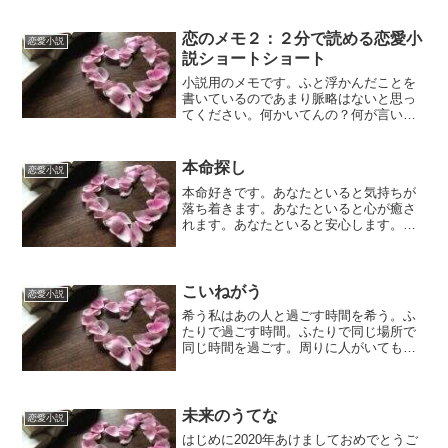
恋のメモ２：２分で読める恋愛小
恋愛小説
説ショートショート
小説用のメモです。ふと浮かんだことを
書いているのであまり脈略はないと思っ
てください。何かいてんの？何が言いた
いの？って思うかもしれないけれど、自
分の思ったことをメモしているのでお気
になさらず。hanabiさっきまでふたりで
本命探し
恋愛小説
過ごしていた。今は...
本命好きです。あなたといると気持ちが
落ち着きます。あなたといると心が癒さ
れます。あなたといると安心します。あ
なたといると会話が弾んで楽しいです。
あなたといると・・・夢の中で何度も言
えた言葉なのに、あなたの目の前に立つ
と唇が凍ります。好きです...
こいねがう
恋愛小説
希う私はあの人と過ごす時間を希う。ふ
たりで過ごす時間。ふたりで同じ場所で
同じ時間を過ごす。周りに人がいても良
い。ふたりきりでなくても、ふたりでい
れば自ずとふたりだけのじかんになる。
誰にも邪魔されない。乞い願うもうす
ぐ、年が変わる。令和元年も...
未来のうてな
恋愛小説
はじめに2020年あけましておめでとうご