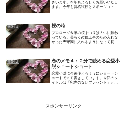
ざいます。本年もよろしくお願いいたし
ます。今年も資格試験とスポーツ（トラ
イアスロンとマラソン）に明け暮れる一
年になりそうです。剣詩舞が増えるので
より忙しいかもしれません。そんな中で
数少ない投稿になるで...
桜の時
恋愛小説
プロローグ今年の桜まつりは大いに賑わ
っている。長らく改修工事のため入れな
かった天守閣に入れるようになって初め
ての桜祭りだ。今日は入場口で待ち合わ
せしている。彼が来るのを待つ。彼を待
つ日が来ると思わなかった。何年も時を
経てこの日がやってきたの...
恋のメモ４：２分で読める恋愛小
恋愛小説
説ショートショート
恋愛小説に今後使えるようにショートシ
ョートでメモ書きしています。今回のタ
イトルは「宛先のないプレゼント」と
「運命のワルツ・運命の輪舞」の2作品で
す。
スポンサーリンク