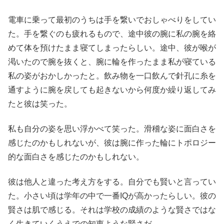
電車に乗って最初のうちは手を繋いでおしゃべりをしてい
た。手を繋ぐのも疲れるもので、途中彼の腕に私の腕を絡
めて体を預けたまま寝てしまったらしい。途中、彼が喉が
渇いたので腕を抜くと、腕に輪を作ったまま私が寝ている
私の姿がおかしかったと。飲み物を一口飲んで針孔に糸を
通すように腕を戻しても起きないから何度か繰り返してみ
たと彼は笑った。
私も自分の姿を思い浮かべて笑った。滑稽な姿に面白さを
感じたのかもしれないが、彼は腕に作った輪にトポロジー
的な面白さを感じたのかもしれない。
彼は他人と違った考え方をする。自分でも賢いと言ってい
た。小さい頃は学年の中で一番IQが高かったらしい。彼の
賢さは肌で感じる。それは学校の成績のような賢さではな
く生きていくうえでの知恵ような賢さだ。