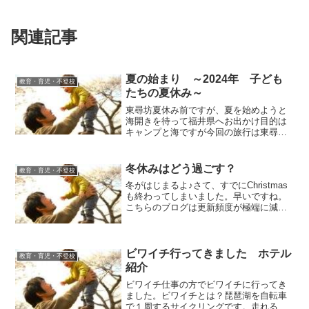
関連記事
夏の始まり ～2024年 子ども
教育・育児・不登校
たちの夏休み～
東尋坊夏休み前ですが、夏を始めようと
海開きを待って福井県へお出かけ目的は
キャンプと海ですが今回の旅行は東尋坊
も目的の一つです。今年は梅雨らしい梅
雨が続き天気予報とにらめっこして、豪
雨の後を狙ってのキャンプです。前日に
冬休みはどう過ごす？
教育・育児・不登校
キャンプ場を抑え、朝にな...
冬がはじまるよ♪さて、すでにChristmas
も終わってしまいました。早いですね。
こちらのブログは更新頻度が極端に減っ
てしまってすみません。生活がかかって
いると言うか、命がかかっています。お
金がないと生きていけません。実際そう
なので、どうし...
ビワイチ行ってきました ホテル
教育・育児・不登校
紹介
ビワイチ仕事の方でビワイチに行ってき
ました。ビワイチとは？琵琶湖を自転車
で１周するサイクリングです。走れる人