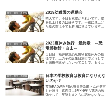
は日帰りで、初心者は１泊したりしま
す。今回は子どもとの挑戦でフルビワイ
チ（琵琶湖１周約２００ｋｍ）の自転車
2019幼稚園の運動会
教育・育児・不登校
だったので、２泊３日にしま...
晴天です。今日も秋空がきれいです。空
を見上げるのは好きです。一緒に見上げ
た夏の空は今でも鮮明に覚えています。
夏と秋の違いを空気の重さで感じます。
汗のにおい。風のにおい。朝から大変じ
ゃ！今年は運動会が午前中なんだって。
令和で休日が増えたせいか...
2023夏休み旅行 最終章 ～恐
教育・育児・不登校
竜博物館・白山～
１日目 福井県立恐竜博物館夏休みの最
後です。上の子の誕生日旅行でどうして
も発掘体験がしたいってことで、もうか
なり前から予約して行きました。発掘体
験だけで良い？と聞いたら、恐竜博物館
も行きたいそうなので朝から入館です。
日本の学校教育は教育になりえな
教育・育児・不登校
５時に起きて出発。もう体...
いのか？
英語RADWIMPSの野田洋次郎さんが発言
した通り、真面目に6年や9年も英語の勉
強をして、英語をまともに話せないなん
ておかしいですよね？なんでこんなこと
になっているか分かりますか？日本の教
育って何かができるようになるかを目的
にしておらず、言...