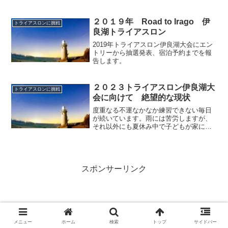
なってしまったトライアスロン大会が多
い中で、工夫して開催したいと言う運営
側の心に感謝いたします。緊急事態宣言
２０１９年 Road to Irago 伊
トライアスロンに挑戦
が出されている都道府県の...
良湖トライアスロン
2019年トライアスロン伊良湖大会にエン
トリーから抽選発表、宿泊予約までを報
告します。
２０２３トライアスロン伊良湖大
トライアスロンに挑戦
会に向けて 絶望的な現状
度重なる不運なかなか練習できない毎日
が続いています。雨には苦労しますが、
それ以外にも夏休み中で子どもが家にい
ることが大きな問題です。子どもをほか
っておいて外に出るわけにはいかず、毎
日３度の食事を用意するのも片づけるの
も大変でそれだけで時間が...
スポンサーリンク
メニュー
ホーム
検索
トップ
サイドバー