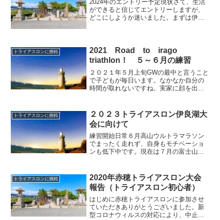
2024年のエントリー予定現状さて、生活
ができると信じてエントリーしますが、
どこにしようか迷いました。まずは伊良
湖。メールで案内が届いたので一応確
認。すぐに宿泊施設だけ抑えました。た
だ、不安なんだよね。自分が完走できる
か。やっぱり海は苦手で...
2021 Road to irago
トライアスロンに挑戦
triathlon！ ５～６月の練習
２０２１年５月上旬GWの最中と言うこと
で子どもが毎日います。なかなか自分の
時間が取れないですね。実家に顔を出し
たりと数日潰れて晴れの最終日です。一
番上が（体調ではない）調子がよろしく
ないので、下の３人を任せて一番上だけ
２０２３トライアスロン伊良湖大
トライアスロンに挑戦
連れて山登りに行ってき...
会に向けて
練習開始日常６月高山ウルトラマラソン
でまったく走れず、自身もモチベーショ
ンも低下中です。現在は７月の富士山の
登頂に向けて準備中で、トライアスロン
伊良湖大会に関してはもう気持ちが折れ
ている状態です。とにかく、日々の生活
2020年赤穂トライアスロン大会
トライアスロンに挑戦
なので家事と育児でほとん...
報告（トライアスロン初心者）
はじめに赤穂トライアスロンに参加させ
ていただきありがとうございました。新
型コロナウィルスの対応により、中止に