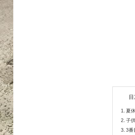
目
夏
子
3番