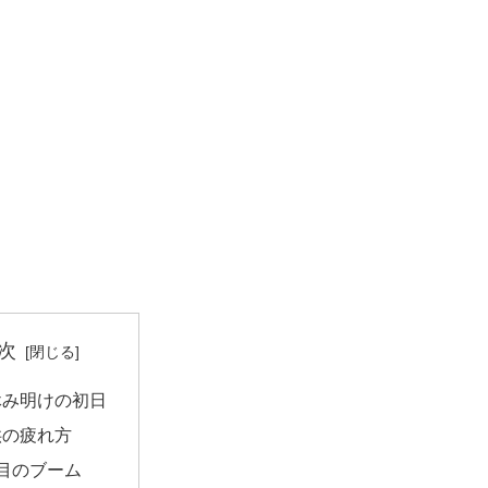
次
休み明けの初日
供の疲れ方
目のブーム